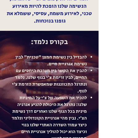
הנשימה שלנו הופכת להיות מאירוע
טכני, לאירוע משמח, עסיסי, ששמלא את
גופנו בנוכחות.
בקורס נלמד:
להבדיל בין נשימת חמצן "טכנית" לבין
נשימת אנרגיית חיים.
להבין את הקשר בין מערכת היחסים עם
החיים, לבין זרימת צ'י בגוף שלנו. נלמד
ונתרגל התכווננות שמאפשרת הזרמת צ'י
לגוף.
להכיר את השפעה של צ'י על המיניות
שלנו: נתרגל את היכולת להניע אנרגיה
מינית בכל הגוף שלנו ואחרים דרך נשימת
הצ'י. נבין מהי אנרגיית הקונדוליני ונלמד
כיצד עמוד השדרה האתרי שלנו בנוי
וכיצד הוא יכול להוליך אנרגיית חיים