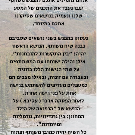
אנחנו מזמינים אתכם למפגש משותף
שבו נעבד את התכנים של המסע
שלנו ונעמיק בנושאים שסיקרנו
אתכם במיוחד.
נעסוק במפגש בשני נושאים שסביבם
נבנה שיח משותף. הנושא הראשון
יהיה: "בין התקשרות למובחנות".
אילן והילה ישוחחו עם המשתתפים
על שתי הגישות הללו בזוגית
ובעבודה עם זוגות, ובאילו מצבים הם
כמטפלים מעדיפים להשתמש בגישה
אחת על פני גישה אחרת.
לאחר הפסקה אדבר ( עקיבא ) על
הנושא של "הרפואה של הילד
המחונן: בין גרנדיוזיות, נורמליות
ומיוחדות".
כל השיח יהיה כמובן משותף ופתוח