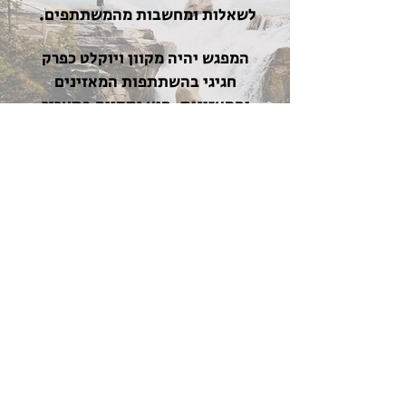
לשאלות ומחשבות מהמשתתפים.
המפגש יהיה מקוון ויוקלט כפרק
חגיגי בהשתתפות המאזינים
והמאזינות. הוא יתקיים בתאריך
15.7.2026
, בשעה 20:00 בערב.
משך המפגש כשעה וחצי.
שימו לב: ההשתתפות היא בהרשמה
מראש בלבד! לנרשמים יישלח קישור.
המפגש הוא ללא עלות.
מוזמנים להירשם ולשלוח את
המחשבות והשאלות שלכם בנושאים
שונים בטופס ההרשמה הבא:
להרשמה לאירוע