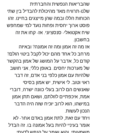
שהבריאות הנפשית והחברתית 
שלנו-תרוויח מאד מהיכולת להבדיל בין שתי 
הכוחות הללו ובמה שהן מייצגים בחיינו. זהו 
פוסט ארוך יחסית ופחות נועד למי שמחפש 
שיח אקטואלי- סנסציוני. אז- קחו את זה 
בחשבון.
אז מה זה אמון ומה זה אמונה? ובאיזה 
מרחב כל אחד מהם יכול לקבל ביטוי הולם?
קודם כל, אדבר על המושג של אמון בהקשר 
של מערכות יחסים. באופן כללי, אני חושב 
שלהיות עם אמון כלפי בני אדם, זה דבר 
ראוי וטוב. לי אישית, יש אמון בסיסי 
שאנשים הם לרוב בעלי כוונה ישרה, דוברי 
אמת, איכפתיים לזולתם, ושאם תתן אמון 
במישהו, הוא לרוב יוכיח שזה היה הדבר 
הנכון לעשות.
ויחד עם זאת, לתת אמון באדם אחר- לא 
אומר בעיניי להיות בעל אמונה בו. זה הבדל 
משמעותי, והוא שומר על הנפש לדעתי 