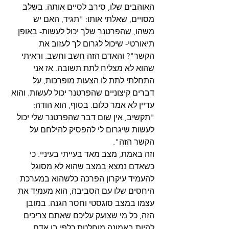
האוהבים שלו, סירב לסיים אותה. בשלב 
מסויים, שאלתי אותו: "תגיד, האם יש 
משהו, שהפרטנר שלך יכול לעשות- באופן 
תיאורטי- שיכול לגרום לך לעזוב את 
הקשר"? והאדם הזה חשב וחשב. וראיתי 
שהוא לא מצליח לתת תשובה. אז אני 
התחלתי לתת לו הצעות מופרכות, על 
דברים קיצוניים שהפרטנר יכול לעשות. והוא 
עדיין לא אמר כלום. בסוף, הוא הודה: 
"תקשיב, אין שום דבר שהפרטנר שלי יכול 
לעשות שיגרום לי להפסיק להילחם על 
הקשר הזה".
וזה באמת, מצב מאד בעייתי בעיניי. כי 
כשאדם נמצא במצב שהוא לא מסוגל 
להעמיד עיקרון הפרכה כלשהוא במערכת 
היחסים שלו עם הסביבה, הוא מעמיד את 
עצמו במצב סוגסטי וחסר הגנה. במובן 
הזה, כל מי שצועק עליכם שאתם צריכים 
להיות באמונה מוחלטת כלפי בן אדם 