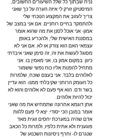
נניח שבתוך כל שלל השיעורים החשובים, 
המיסטיקן זורק לי איזה הערה על כך שאני 
צריך לעזוב את המקצוע הנוכחי שלי 
ולהתמקד בחיים רוחניים. אם אני במצב של 
אמון- אני אוכל לסנן את מה שהוא אומר 
במסננת האישית שלי, ולהכריע באופן 
עצמאי האם הוא צודק או לא. אם אני לא 
מסוגל לעשות את זה, זה סימן שאני איבדתי 
כיוון: במקום אמון בו, אני מאמין בו. אני 
מתחיל להפנות אליו כוח נפשי ששמור 
לאלוהים בלבד. אני בעצם שוכח, שלמרות 
כל העומק הרוחני שקיבלתי ממנו- הוא עדיין 
בשר ודם. הוא אף פעם לא אלוהים והוא לא 
יכול להיות אלוהים.
אתן דוגמא אחרונה שתמחיש את מה שאני 
אומר במובן הכי יסודי: יצא לי פעם ללוות 
אדם שהיה במערכת יחסים זוגית מאד 
פוגענית ולא אתית כלפיו, ולמרות כל הכאב 
שנגרם לו- וחרף ניסיונות השכנוע של 