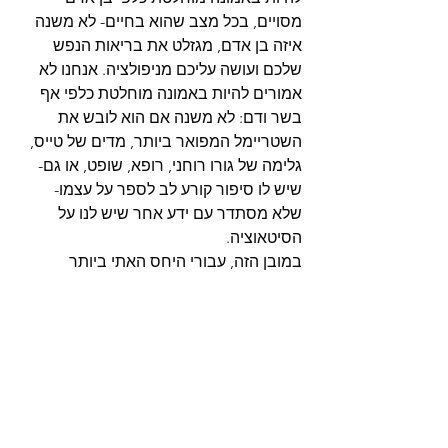
מסויים, בכל מצב שהוא בחיים- לא משנה 
איזה בן אדם, מגזלט את בריאות הנפש 
שלכם ועושה עליכם מניפולציה. אנחנו לא 
אמורים להיות באמונה מוחלטת כלפי אף 
בשר ודם: לא משנה אם הוא לובש את 
השטריימל המפואר ביותר, מדים של טייס, 
גלימה של גורו רוחני, רופא, שופט, או גם- 
שיש לו סיפור קורע לב לספר על עצמו- 
שלא מסתדר עם ידע אחר שיש לנו על 
הסיטאוציה.
במובן הזה, עבורי היחס האתי ביותר 
שאפשר לתת למה שבני אדם אומרים על 
עצמם, הוא להיות כלפיהם באמון בסיסי. זה 
כן. לגמרי.
אבל – לאמץ אמונה דתית כלפיהם - ללא 
עיקרון הפרכה כלשהוא- זה לא. ממש לא.
עכשיו, כל אחד צריך לעשות את השיקולים 
האישיים שלו לגבי מה מפריך עבורו את 