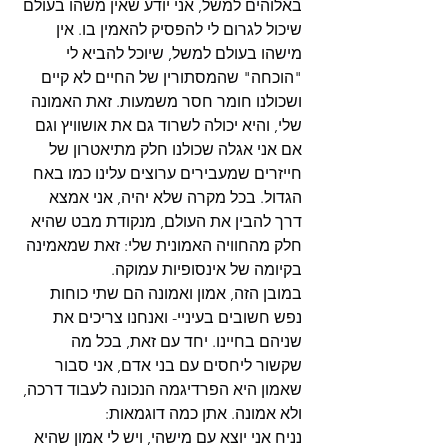
באלוהים למשל, אני יודע שאין משהו בעולם 
שיכול לגרום לי להפסיק להאמין בו. אין 
מישהו בעולם למשל, שיוכל להביא לי 
"הוכחה" שהמסתורין של החיים לא קיים 
ושכולנו חומר חסר משמעות. זאת האמונה 
שלי, והיא יכולה לשרוד גם את אושוויץ וגם 
אם אני אגלה שכולנו חלק מתיאטרון של 
חייזרים שמעבירים ערוצים עלינו כמו באח 
הגדול. בכל מקרה שלא יהיה, אני אמצא 
דרך להבין את העולם, מנקודת מבט שהיא 
חלק מהחוויה האמונית שלי: זאת שמאמינה 
בקיומה של אינסופיות עמוקה.
במובן הזה, אמון ואמונה הם שתי כוחות 
נפש חשובים בעיניי- ואנחנו צריכים את 
שניהם בחיינו. יחד עם זאת, בכל מה 
שקשור ליחסים עם בני אדם, אני סבור 
שאמון היא הפרדיגמה הנכונה לעבוד דרכה, 
ולא אמונה. אתן כמה דוגמאות:
נניח אני יוצא עם מישהי, ויש לי אמון שהיא 