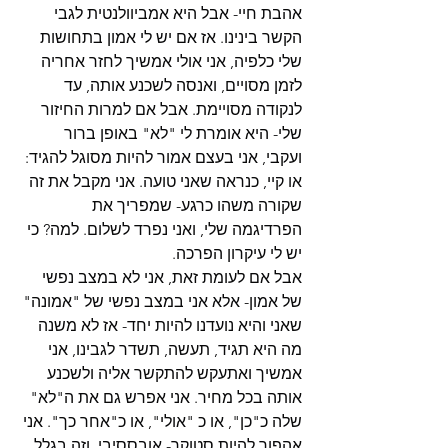
אהבת חיי- אבל היא אמביוולנטית לגבי 
הקשר בינינו. אז אם יש לי אמון בתחושות 
שלי כלפיה, אני אולי אמשיך לחזר אחריה 
לזמן מסויים, ואנסה לשכנע אותה, עד 
לנקודה מסויימת. אבל אם למרות החיזור 
שלי- היא אומרת לי "לא" באופן ברור 
ועקבי, אני בעצם אמור להיות מסוגל להגיד: 
או קיי, כנראה שאני טועה. אני מקבל את זה 
שקורה משהו כרגע- שמפריך את 
הפרדיגמה שלי, ואני נפרד לשלום. למה? כי 
יש לי עיקרון הפרכה.
אבל אם לעומת זאת, אני לא במצב נפשי 
של אמון- אלא אני במצב נפשי של "אמונה" 
שאני והיא נועדנו להיות יחד- אז לא משנה 
מה היא תגיד, תעשה, תשדר לגבינו, אני 
אמשיך ואתעקש להתקשר אליה ולשכנע 
אותה בכל מחיר. אני אפרש גם את ה"לא" 
שלה כ"כן", או כ "אולי", או כ"אחר כך". אני 
אהפוך להיות סטוקר- אובססיבי. וזה בגלל 