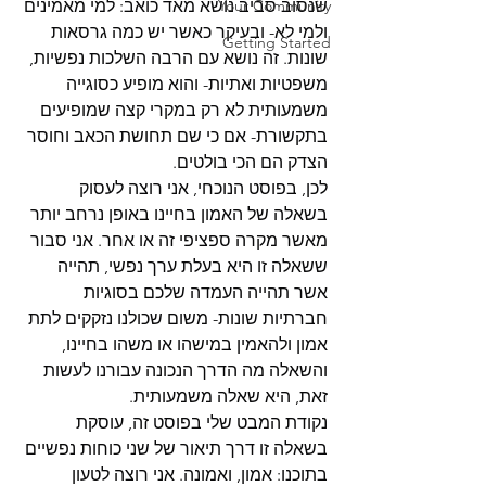
Your Community
שנסוב סביב נושא מאד כואב: למי מאמינים 
ולמי לא- ובעיקר כאשר יש כמה גרסאות 
Getting Started
שונות. זה נושא עם הרבה השלכות נפשיות, 
משפטיות ואתיות- והוא מופיע כסוגייה 
משמעותית לא רק במקרי קצה שמופיעים 
בתקשורת- אם כי שם תחושת הכאב וחוסר 
הצדק הם הכי בולטים.
לכן, בפוסט הנוכחי, אני רוצה לעסוק 
בשאלה של האמון בחיינו באופן נרחב יותר 
מאשר מקרה ספציפי זה או אחר. אני סבור 
ששאלה זו היא בעלת ערך נפשי, תהייה 
אשר תהייה העמדה שלכם בסוגיות 
חברתיות שונות- משום שכולנו נזקקים לתת 
אמון ולהאמין במישהו או משהו בחיינו, 
והשאלה מה הדרך הנכונה עבורנו לעשות 
זאת, היא שאלה משמעותית.
נקודת המבט שלי בפוסט זה, עוסקת 
בשאלה זו דרך תיאור של שני כוחות נפשיים 
בתוכנו: אמון, ואמונה. אני רוצה לטעון 