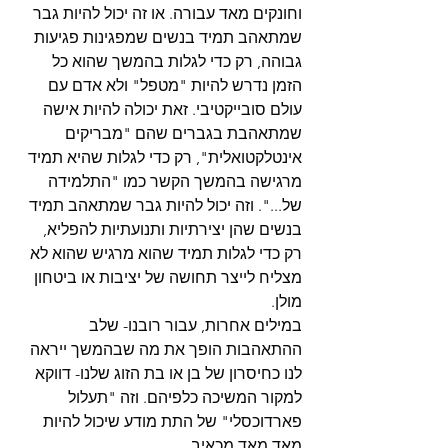
וחונקים מאד עבורה. או זה יכול להיות גבר 
שמתאהב תמיד בנשים שמפגינות פגיעות 
גבוהה, רק כדי לגלות בהמשך שהוא כל 
הזמן נדרש להיות "מטפל" ולא אדם עם 
עולם סובייקטיבי. זאת יכולה להיות אישה 
שמתאהבת בגברים שהם "מבריקים 
אינטלקטואלית", רק כדי לגלות שהיא תמיד 
מרגישה בהמשך הקשר כמו "התלמידה 
של...". וזה יכול להיות גבר שמתאהב תמיד 
בנשים שהן יצירתיות ותנועתיות להפליא, 
רק כדי לגלות תמיד שהוא מרגיש שהוא לא 
מצליח לייצר תחושה של יציבות או ביטחון 
מולן.
במילים אחרות, עבור רובנו- שלב 
ההתאהבות הופך את מה שבהמשך ייראה 
לנו כחיסרון של בן או בת הזוג שלנו- דווקא 
למקור המשיכה כלפיהם. וזה "תעלול 
פארדוכסלי" של התת מודע שיכול להיות 
מאד מאד מכאיב.