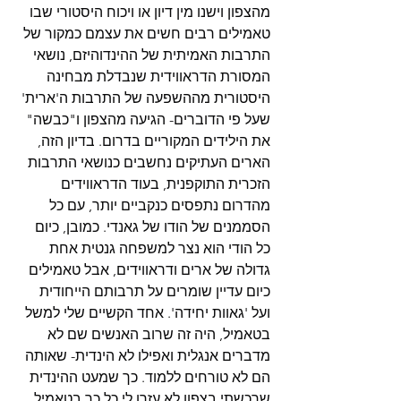
מהצפון וישנו מין דיון או ויכוח היסטורי שבו 
טאמילים רבים חשים את עצמם כמקור של 
התרבות האמיתית של ההינדוהיזם, נושאי 
המסורת הדראווידית שנבדלת מבחינה 
היסטורית מההשפעה של התרבות ה'ארית' 
שעל פי הדוברים- הגיעה מהצפון ו"כבשה" 
את הילידים המקוריים בדרום. בדיון הזה, 
הארים העתיקים נחשבים כנושאי התרבות 
הזכרית התוקפנית, בעוד הדראווידים 
מהדרום נתפסים כנקביים יותר, עם כל 
הסממנים של הודו של גאנדי. כמובן, כיום 
כל הודי הוא נצר למשפחה גנטית אחת 
גדולה של ארים ודראווידים, אבל טאמילים 
כיום עדיין שומרים על תרבותם הייחודית 
ועל 'גאוות יחידה'. אחד הקשיים שלי למשל 
בטאמיל, היה זה שרוב האנשים שם לא 
מדברים אנגלית ואפילו לא הינדית- שאותה 
הם לא טורחים ללמוד. כך שמעט ההינדית 
שרכשתי בצפון לא עזרו לי כל כך בטאמיל.