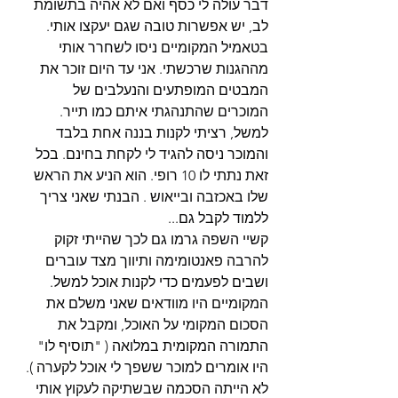
דבר עולה לי כסף ואם לא אהיה בתשומת 
לב, יש אפשרות טובה שגם יעקצו אותי. 
בטאמיל המקומיים ניסו לשחרר אותי 
מההגנות שרכשתי. אני עד היום זוכר את 
המבטים המופתעים והנעלבים של 
המוכרים שהתנהגתי איתם כמו תייר. 
למשל, רציתי לקנות בננה אחת בלבד 
והמוכר ניסה להגיד לי לקחת בחינם. בכל 
זאת נתתי לו 10 רופי. הוא הניע את הראש 
שלו באכזבה ובייאוש . הבנתי שאני צריך 
ללמוד לקבל גם...
קשיי השפה גרמו גם לכך שהייתי זקוק 
להרבה פאנטומימה ותיווך מצד עוברים 
ושבים לפעמים כדי לקנות אוכל למשל. 
המקומיים היו מוודאים שאני משלם את 
הסכום המקומי על האוכל, ומקבל את 
התמורה המקומית במלואה ( "תוסיף לו" 
היו אומרים למוכר ששפך לי אוכל לקערה ). 
לא הייתה הסכמה שבשתיקה לעקוץ אותי 