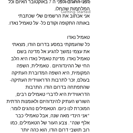
Your Community
לפני החגים ולפני ה 7 באוקטובר האיום וכל 
המלחמות שהחלו. 
Getting Started
אני אכתוב את הרשמים שלי שכתבתי 
באותה התקופה וקודם כל- על טאמיל נאדו. 
טאמיל נאדו
כל שהעמקתי במסע בדרום הודו, מצאתי 
את עצמי נמשך להגיע אל מדינה בשם 
טאמיל נאדו. מדינת טאמיל נאדו היא הלב 
החי של ההינדוהיזם . טאמילית, השפה 
המקומית, היא השפה המדוברת העתיקה 
בעולם, זכר לתרבות הדראווידית העתיקה- 
שהתפתחה בדרום הודו. התרבות 
הדראווידית היא לדברי טאמילים רבים, 
השורש העתיק להינדוהיזם ולאומנות הדתית 
המוכרת לנו כיום. הטאמילים נוהגים לומר: 
"אני הינדי מאה שנה, אבל טאמילי כבר 
אלף שנה". צבע העור של הטאמילים, כמו 
רוב תושבי דרום הודו, הוא כהה יותר 