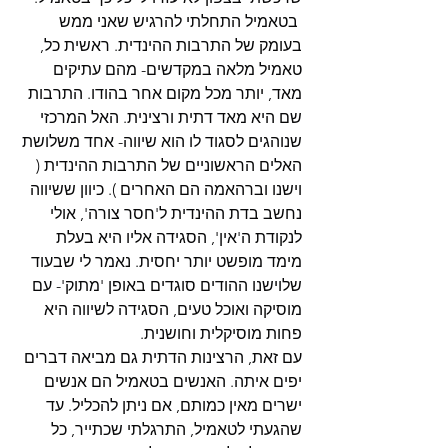
 בטאמיל התחלתי להרגיש שאני ממש 
בעומק של התרבות ההינדית. ראשית כל, 
טאמיל מלאה במקדשים- מהם עתיקים 
מאד, יותר מכל מקום אחר בהודו. התרבות 
שם היא מאד דתית ורצינית. האל המרכזי 
שנוהגים לסגוד לו הוא שיווה- אחד משלושת 
האלים הראשוניים של התרבות ההינדית ( 
וישנו וברהאמה הם האחרים ). כיוון ששיווה 
נחשב בדת ההינדית ל'חסר צורה', אולי 
לנקודת ה'אין', הסגידה אליו היא בעלת 
מימד מופשט יותר יחסית. נאמר לי שבעוד 
שלוישנו ההודים סוגדים באופן 'מתוק'- עם 
מוסיקה ואוכל טעים, הסגידה לשיווה היא 
פחות מוסיקלית וחושנית.
עם זאת, הרצינות הדתית גם מביאה דברים 
יפים איתה. האנשים בטאמיל הם אנשים 
ישרים מאין כמותם, אם ניתן להכליל. עד 
שהגעתי לטאמיל, התרגלתי שכתייר, כל 