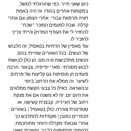
כיוון שאני תייר- כפי שהורגלתי למשל, 
במקומות אחרים בהודו. זה היה באמת 
חוויה מרפאת עבורי, אחרי הצפון וגם אחרי 
קרלה- שבה לפעמים המוכר "שכח" 
להחזיר לי את העודף המדויק והייתי צריך 
להזכיר לו.
עוד מאפיין של הדתיות בטאמיל, זה הלבוש 
של הנשים. בכל האזורים שהייתי בהם, 
הנשים מתלבשות מ-ה-מם. הן כולן לבושות 
לבוש מסורתי- סארי יפייפיה, צבעוני. הרבה 
פעמים הן מוסיפות גם קליעות של פרחים 
לשיער. זה ממלא את הרחוב ביופי 
ובהשראה, כאילו כל צבעי הקשת ממלאים 
את היום יום. זה לא משנה אם את מנקת 
רחוב של העייריה, קבצנית קשישה, או 
סטודנטית צעירה. כולן בטאמיל ( באזורים 
הכפריים כמובן ) מקפידות להתלבש כך. 
אחרי שבאתי מקרלה היותר מתוחכמת, 
נדהמתי מהתופעה כל כך, וחשבתי שאני 