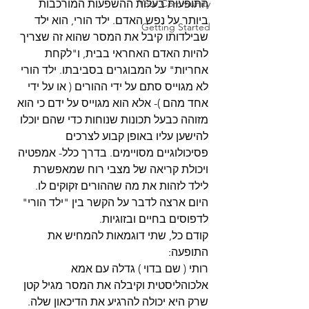
Your Community
התופעות בעלות ההשפעות המורכבות 
ביותר על נפש האדם. ילד הורי, הוא ילד 
Getting Started
שבילדותו קיבל את המסר שהוא זה שצריך 
להיות האדם האחראי בבית, ו"לקחת 
אחריות" על המבוגרים בסביבתו. ילד הורי 
לא מגוייס סתם על ידי ההורים ( או על ידי 
אחד מהם )- אלא הוא מגוייס על ידם כי הוא 
מזוהה כבעל תכונות שנוחות כדי שהם יוכלו 
להישען עליו באופן קבוע לצרכים 
פסיכולוגיים מסויימים. בדרך כלל- אמפטיה 
ויכולת קריאה של מצבי רוח שמאפשרת 
לילד לזהות את מה שההורים זקוקים לו. 
היום ארצה לדבר על הקשר בין "ילד הורי" 
לדפוסים בחיים ובזוגיות.
קודם כל, שתי דוגמאות להמחיש את 
התופעה:
רותי ( שם בדוי ) גדלה עם אמא 
אלכוהליסטית וקיבלה את המסר מגיל קטן 
שרק היא יכולה להרגיע את הדיכאון שלה. 