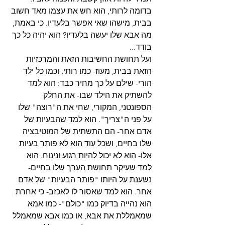
בדומה לרותי, הוא חש את עצמו מאד חשוב 
בבית, מישהו שאי אפשר בלעדיו. כי באמת, 
מה אבא שלו יעשה בלעדיו? הוא יהיה כל כך 
בודד...
ועל תחושת החשיבות הזאת והמרכזיות 
הזאת בבית, מעוז- כמו רותי, וכמו כל ילד 
הורי- שילם על כך מחיר כבד: הוא למד 
להשתיק את הילד שבו- את החלק 
הספונטני, המקורי, שחי את ה"רוצה" שלו 
על פני ה"צריך". הוא למד שהבעיות של 
אדם אחר- הם התשתית של המוטיבציה 
שלו בחיים, ושכל עוד הוא לא פותר בעיות 
אלו- הוא לא יכול להיות רגוע ונינוח. הוא 
למד שעיקר תחושת הערך שלו בחיים- 
נשענת על היותו "פותר הבעיות" של אדם 
אחר. הוא למד שאסור לו לאכזב- כי אחרת 
הוא נהייה בדיוק כמו "כולם"- כמו אמא 
שמאמללת את אבא, או כמו אבא שמאמלל 