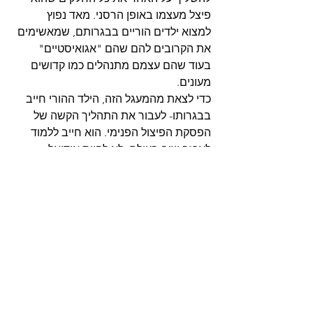
פיצל מעצמו באופן הרסני. מאד נפוץ 
למצוא ילדים הוריים בבגרותם, שמאשימים 
את הקרובים להם שהם "אגואיסטיים" 
בעוד שהם עצמם מתנהלים כמו קדושים 
מעונים.
כדי לצאת מהמעגל הזה, הילד ההורי חייב 
בבגרותו- לעבור את התהליך הקשה של 
הפסקת הפיצול הפנימי. הוא חייב ללמוד 
לאכזב שוב בעולם, לא להיות אידיאל, 
לבחור ב"רוצה" שלו ולא ב"צריך", ולדבר 
בגובה העיניים עם אחרים על מה הוא 
מסוגל לעשות, ומה הוא לא מסוגל, בלי 
לנסות להצטייר כמו סופרמן.
זה תהליך מאד קשה, אבל בסוף הוא 
מאפשר לילד ההורי לחוות שיוויון בינו לבין 
אחרים, ואינטימיות בגובה הלב.