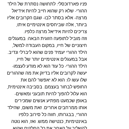
פניו פארדוכסלי: לתחושה נסתרת של הילד 
ההורי- שלא רק שהוא חייב להיות אידיאל 
מרצה- אלא בסתר לבו- שגם הקרובים אליו 
ביותר, אלה שביחסים אינטימיים איתו, 
צריכים להיות אידיאל מרצה כלפיו.
וזה מוביל לתופעה הזוגית הבאה: במעגלים 
חיצוניים של חייו, במקום העבודה למשל, 
הילד ההורי יעמיד פנים שהוא ליברלי ונדיב. 
אבל במעגלים אינטימיים יותר של חייו, 
הילד ההורי- כל עוד הוא לא מודע לעצמו- 
יעשה לקרובים אליו בדיוק את מה שההורים 
שלו עשו לו: הוא לא יאפשר להם את 
החופש לבחור בעצמם. בסביבה אינטימית, 
הוא עלול להפוך להיות תובעני ומאשים- 
באופן שכמעט מפתיע אנשים שמכירים 
אותו ממרחבים אחרים. זאת משום, שהילד 
ההורי, בבגרותו, חווה כל סירוב כלפיו 
באינטימיות, כנטישה ממש. ואז, הוא נוטה 
להשליך על האחר את כל החלקים שהוא 