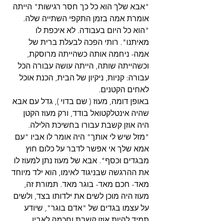
"אבא שלך הוא כל כך חסר רגישות" הייתה 
אומרת אמה בזמן התקפי השתייה שלה. 
"הוא כל היום בעבודה. לא איכפת לו 
מאיתנו". רותי הפכה לבעלת ברית של 
אמה- ניחמה אותה כשהייתה מרוסקת, 
וכשהייתה שותה, הייתה עושה עבורה הכל 
עבורה: קניות, ניקיון של הבית, הכנת אוכל 
לאחים הקטנים.
באופן דומה, מעוז ( שם בדוי ), גדל עם אבא 
שהיה אינטלקטואל בודד, ורק מעוז הקטן 
היה אוזן קשבת עבורו בחשיכת הלילה. 
"מזל שיש לי אותך" היה אומר לו אביו "עם 
אמא שלך אי אפשר לדבר על כלום חוץ 
מבגדים וכסף". אבא של מעוז נתן למעוז לו 
את ההרגשה שבניגוד לאימו, הוא ילד מיוחד 
מאד- חכם מאד- בוגר מאד. תמורת זה, 
מעוז היה מוכן לשים את ילדותו בצד, ולשים 
על עצמו בגדים של "אדם בוגר", שיודע 
תמיד להיות אוזן קשבת וחכמה לאביו. 