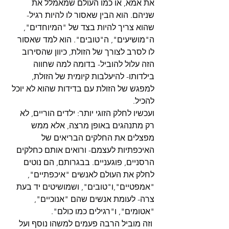
את אמא, או כמו העולם שמאמלל את 
שניהם. הוא הבין שאסור לו להיות רגיל- 
שהוא צריך להיות בצד של "המיוחדים", 
ה"מושיעים", ה"טובים". הוא למד שאסור 
לו לסרב לצורך של הזולת, כיוון שהסירוב 
הזה עלול להוביל- בדומה למה שחווה 
בילדותו- להיעלבות קיומית של הזולת, 
למפגש של הזולת עם בדידות שהוא לא יוכל 
להכיל.
ועכשיו לחלק הזוגי יותר: ילדים הוריים, לא 
רק מתנהגים באופן מרצה, אלא ממש 
מפצלים את החלקים הבריאים של 
האיכפתיות לעצמם- ורואים אותם כחלקים 
הרסניים, פוגעניים. בבגרותם, הם נוטים 
לחלק את העולם לאנשים "איכפתיים", 
"אמפטיים",ו"טובים", ושמושיטים יד בעת 
צרה- לעומת אנשים שהם "אנוכיים", 
"אטומים", ו"רגילים כמו כולם".
 וזה מוביל הרבה פעמים למשהו נוסף ועל 